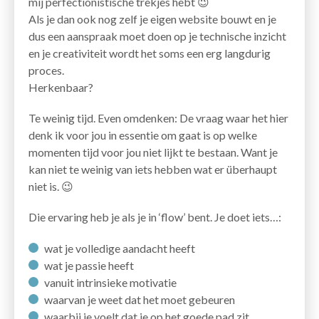
mij perfectionistische trekjes hebt 😉
Als je dan ook nog zelf je eigen website bouwt en je
dus een aanspraak moet doen op je technische inzicht
en je creativiteit wordt het soms een erg langdurig
proces.
Herkenbaar?
Te weinig tijd. Even omdenken: De vraag waar het hier
denk ik voor jou in essentie om gaat is op welke
momenten tijd voor jou niet lijkt te bestaan. Want je
kan niet te weinig van iets hebben wat er überhaupt
niet is. 😉
Die ervaring heb je als je in ‘flow’ bent. Je doet iets…:
wat je volledige aandacht heeft
wat je passie heeft
vanuit intrinsieke motivatie
waarvan je weet dat het moet gebeuren
waarbij je voelt dat je op het goede pad zit