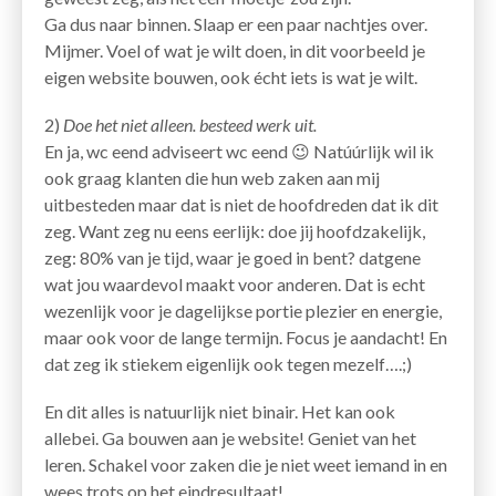
Ga dus naar binnen. Slaap er een paar nachtjes over.
Mijmer. Voel of wat je wilt doen, in dit voorbeeld je
eigen website bouwen, ook écht iets is wat je wilt.
2)
Doe het niet alleen. besteed werk uit.
En ja, wc eend adviseert wc eend 😉 Natúúrlijk wil ik
ook graag klanten die hun web zaken aan mij
uitbesteden maar dat is niet de hoofdreden dat ik dit
zeg. Want zeg nu eens eerlijk: doe jij hoofdzakelijk,
zeg: 80% van je tijd, waar je goed in bent? datgene
wat jou waardevol maakt voor anderen. Dat is echt
wezenlijk voor je dagelijkse portie plezier en energie,
maar ook voor de lange termijn. Focus je aandacht! En
dat zeg ik stiekem eigenlijk ook tegen mezelf….;)
En dit alles is natuurlijk niet binair. Het kan ook
allebei. Ga bouwen aan je website! Geniet van het
leren. Schakel voor zaken die je niet weet iemand in en
wees trots op het eindresultaat!