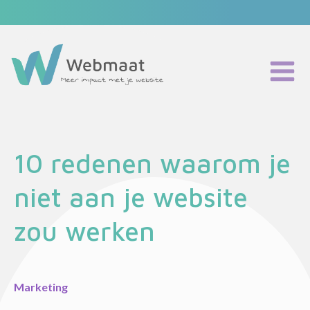
Maatwerk website
Website onderhoud
Webmaat Portfolio
Home
10 redenen waarom je
Podcast
Blog
niet aan je website
Partners
zou werken
Over mij
Contact
Eerste stap
Marketing