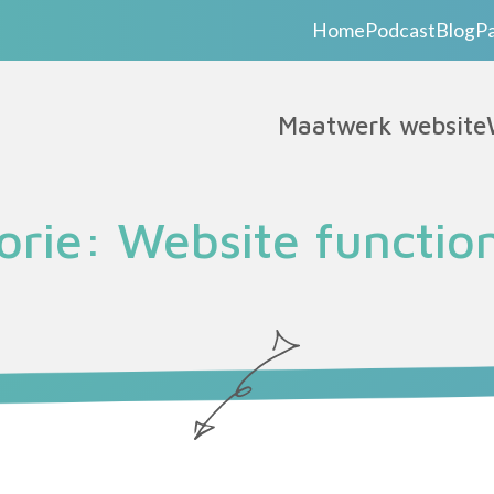
Home
Podcast
Blog
P
Maatwerk website
orie:
Website function