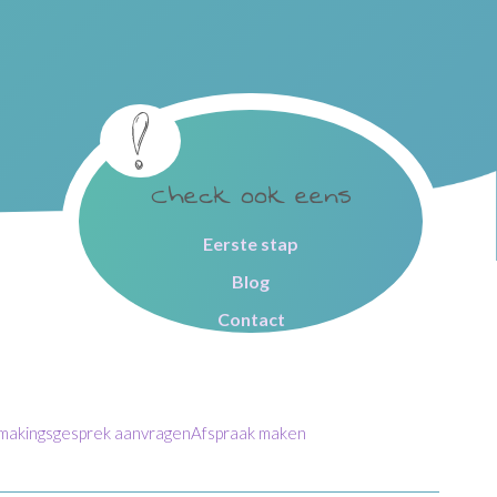
Check ook eens
Eerste stap
Blog
Contact
makingsgesprek aanvragen
Afspraak maken