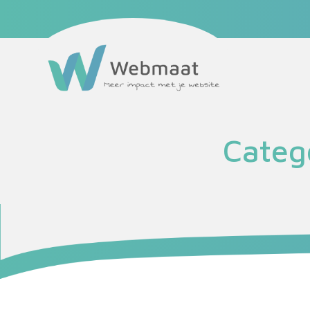
Maatwerk website
Website onderhoud
Webmaat Portfolio
Home
Podcast
Categ
Blog
Partners
Over mij
Contact
Eerste stap