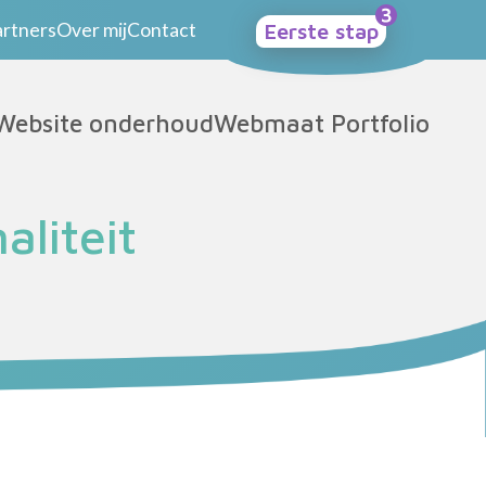
artners
Over mij
Contact
Eerste stap
Website onderhoud
Webmaat Portfolio
aliteit