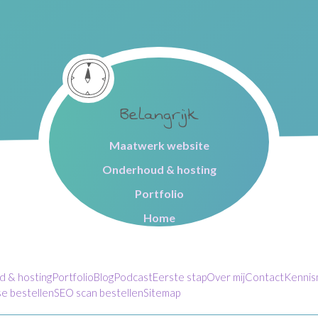
Belangrijk
Maatwerk website
Onderhoud & hosting
Portfolio
Home
 & hosting
Portfolio
Blog
Podcast
Eerste stap
Over mij
Contact
Kennis
e bestellen
SEO scan bestellen
Sitemap