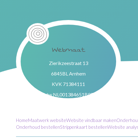
Webmaat
Zierikzeestraat 13
6845BL Arnhem
KVK 71384111
btw NL001384651B95
Home
Maatwerk website
Website vindbaar maken
Onderhoud
Onderhoud bestellen
Strippenkaart bestellen
Website analys