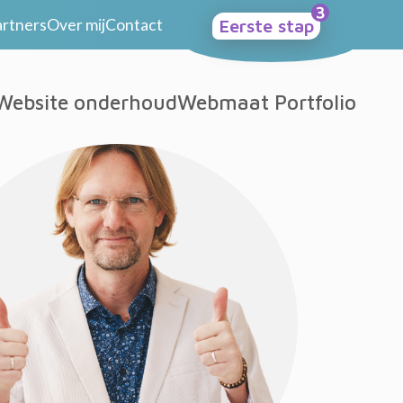
artners
Over mij
Contact
Eerste stap
Website onderhoud
Webmaat Portfolio