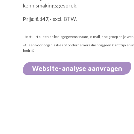
kennismakingsgesprek.
Prijs: € 147,-
excl. BTW.
-Je stuurt alleen de basisgegevens: naam, e-mail, doelgroep en je web
-Alleen voor organisaties of ondernemers die nog geen klant zijn en
bedrijf.
Website-analyse aanvragen