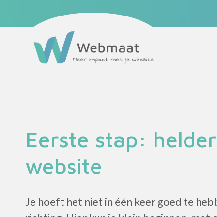
Maatwerk website
Website onderhoud
Webmaat Portfolio
Home
Podcast
Blog
Partners
Over mij
Eerste stap: helder
Contact
Eerste stap
website
Je hoeft het niet in één keer goed te hebb