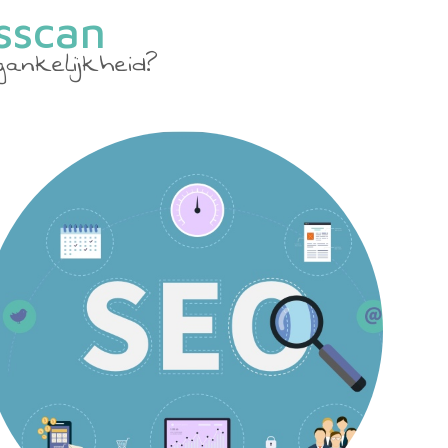
sscan
ankelijkheid?