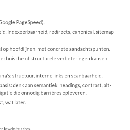
ia Google PageSpeed).
d, indexeerbaarheid, redirects, canonical, sitemap 
iel op hoofdlijnen, met concrete aandachtspunten.
technische of structurele verbeteringen kansen 
na’s: structuur, interne links en scanbaarheid.
asis: denk aan semantiek, headings, contrast, alt-
igatie die onnodig barrières opleveren.
t, wat later.
en je website-adres.