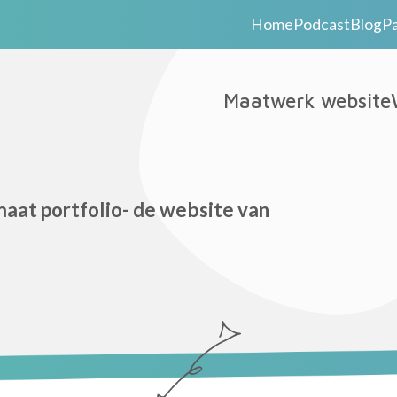
Home
Podcast
Blog
P
Maatwerk website
maat portfolio- de website van