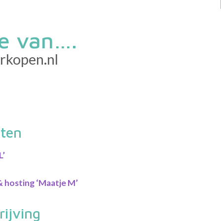
e van….
rkopen.nl
tten
L’
& hosting ‘Maatje M’
ijving