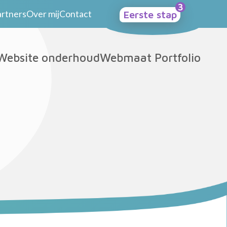
artners
Over mij
Contact
Eerste stap
Website onderhoud
Webmaat Portfolio