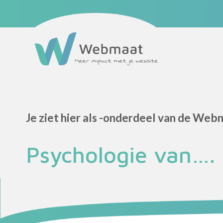
Maatwerk website
Website onderhoud
Webmaat Portfolio
Home
Podcast
Blog
Je ziet hier als -onderdeel van de Web
Partners
Over mij
Psychologie van….
Contact
Eerste stap