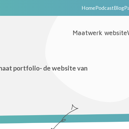
Home
Podcast
Blog
P
Maatwerk website
maat portfolio- de website van