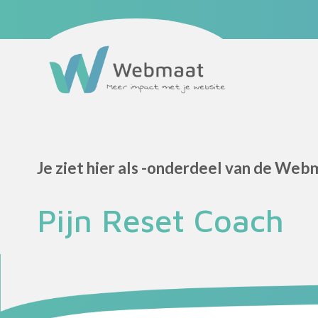
Maatwerk website
Website onderhoud
Webmaat Portfolio
Home
Podcast
Blog
Je ziet hier als -onderdeel van de Web
Partners
Over mij
Pijn Reset Coach
Contact
Eerste stap