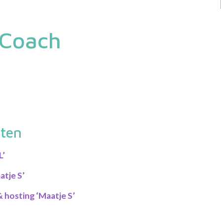
 Coach
tten
L’
atje S’
 hosting ‘Maatje S’