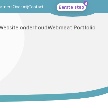
artners
Over mij
Contact
Eerste stap
Website onderhoud
Webmaat Portfolio