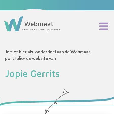
Maatwerk website
Website onderhoud
Webmaat Portfolio
Je ziet hier als -onderdeel van de Webmaat
Home
portfolio- de website van
Podcast
Blog
Jopie Gerrits
Partners
Over mij
Contact
Eerste stap