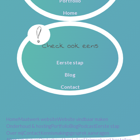
Portfolio
Home
Check ook eens
Eerste stap
Blog
Contact
Home
Maatwerk website
Website vindbaar maken
Onderhoud & hosting
Portfolio
Blog
Podcast
Eerste stap
Over mij
Contact
Kennismakingsgesprek aanvragen
Afspraak maken
Onderhoud bestellen
Strippenkaart bestellen