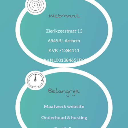
Webmaat
Zierikzeestraat 13
6845BL Arnhem
KVK 71384111
btw NL001384651B95
Belangrijk
Maatwerk website
Onderhoud & hosting