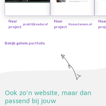
Naar
Naar
Naa
praktijkvader.nl
ilonastevens.nl
project
project
proj
Bekijk gehele portfolio
Ook zo’n website, maar dan
passend bij jouw