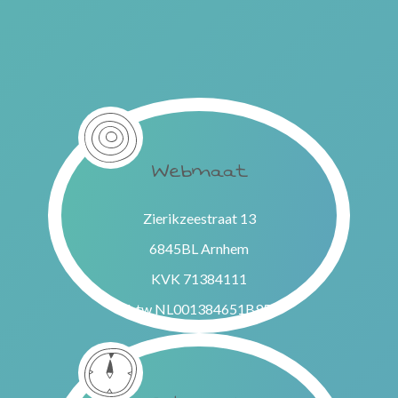
Webmaat
Zierikzeestraat 13
6845BL Arnhem
KVK 71384111
btw NL001384651B95