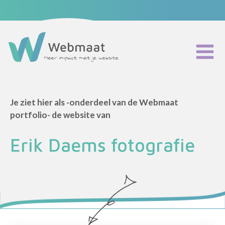
Maatwerk website
Website onderhoud
Webmaat Portfolio
Je ziet hier als -onderdeel van de Webmaat
Home
portfolio- de website van
Podcast
Blog
Erik Daems fotografie
Partners
Over mij
Contact
Eerste stap